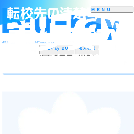
TENKOUSAKI NO SEISOKAREN NA BISYOUJO GA,
MUKASHI DANSHI TO OMOTTE ISSYO NI ASONDA OSANANAJIMI DATTA KEN
Blu-ray BOX
法人特典