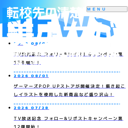
TENKOUSAKI NO SEISOKAREN NA BISYOUJO GA,
MUKASHI DANSHI TO OMOTTE ISSYO NI ASONDA OSANANAJIMI DATTA KEN
2026 08/04
TV放送記念 フォロー&リポストキャンペーン第
13弾開始！
2026 08/01
ゲーマーズPOP UPストアが開催決定！描き起こ
しイラストを使用した新商品など盛り沢山！
2026 07/28
TV放送記念 フォロー&リポストキャンペーン第
12弾開始！