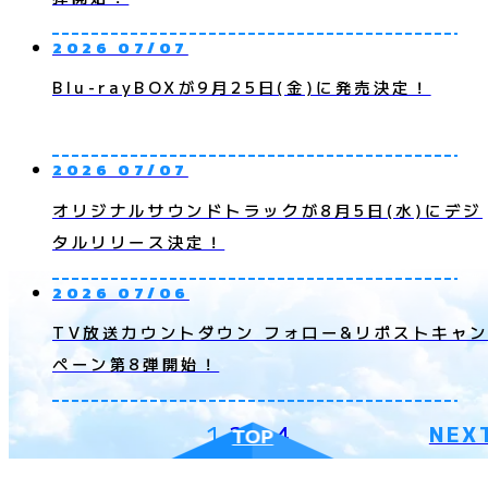
2026 07/07
Blu-rayBOXが9月25日(金)に発売決定！
2026 07/07
オリジナルサウンドトラックが8月5日(水)にデジ
タルリリース決定！
2026 07/06
TV放送カウントダウン フォロー&リポストキャ
ペーン第8弾開始！
1
2
3
4
NEX
TOP