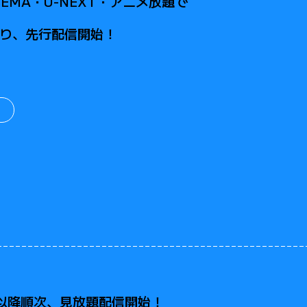
BEMA
・
U-NEXT
・
アニメ放題
で
より、
先行配信開始！
00以降順次、
見放題配信開始！