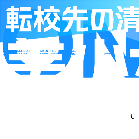
TENKOUSAKI NO SEISOKAREN NA BISYOUJO GA,
MUKASHI DANSHI TO OMOTTE ISSYO NI ASONDA OSANANAJIMI DATTA KEN
T