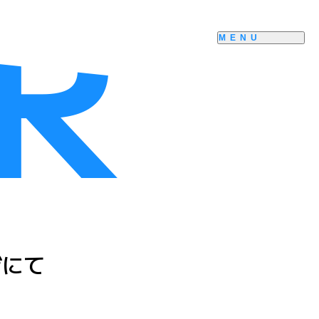
ジにて
！